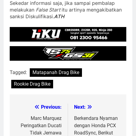
Sekedar informasi saja, jika sampai pembalap
melakukan
False Start
itu artinya mengakibatkan
sanksi Diskulifikasi.
ATH
Tagged:
Matapanah Drag Bike
Rookie Drag Bike
Previous:
Next:
Post
navigation
Marc Marquez
Berkendara Nyaman
Peringatkan Ducati
dengan Honda PCX
Tidak Jemawa
RoadSync, Berikut