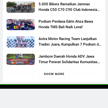
5.000 Bikers Ramaikan Jamnas
Honda C50 C70 C90 Club Indonesia
XXIII di Mojokerto, Perkuat
Persaudaraan Pecinta Motor Klasik
Podium Perdana Edrin Ahza Bawa
Honda
Honda TMS Bali Naik Level
Astra Motor Racing Team Lanjutkan
Tradisi Juara, Kumpulkan 7 Podium di
Mandalika Racing Series Putaran ke 3
Jambore Daerah Honda ADV Jawa
Timur Pererat Solidaritas Komunitas
Lewat Riding, Edukasi, dan Aksi Sosial
di Banyuwangi
SHOW MORE
Otoconcept © 2023 All Rights Reserved.
Kontak Kami
Redaksi
Pedoman Media Siber
Disclaimer