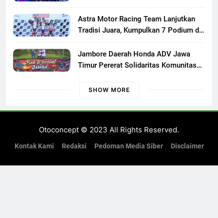
Astra Motor Racing Team Lanjutkan
Tradisi Juara, Kumpulkan 7 Podium di
Mandalika Racing Series Putaran ke 3
Jambore Daerah Honda ADV Jawa
Timur Pererat Solidaritas Komunitas
Lewat Riding, Edukasi, dan Aksi Sosial
di Banyuwangi
SHOW MORE
Otoconcept © 2023 All Rights Reserved.
Kontak Kami
Redaksi
Pedoman Media Siber
Disclaimer