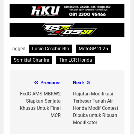
Tagged:
Lucio Cecchinello
MotoGP 2025
Somkiat Chantra
Tim LCR Honda
Previous:
Next:
Post
navigation
FedG AMS MBKW2
Hajatan Modifikasi
Siapkan Senjata
Terbesar Tanah Air,
Khusus Untuk Final
Honda Modif Contest
MCR
Dibuka untuk Ribuan
Modifikator