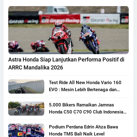
Astra Honda Siap Lanjutkan Performa Positif di
ARRC Mandalika 2026
Test Ride All New Honda Vario 160
EVO : Mesin Lebih Bertenaga dan
Responsif
5.000 Bikers Ramaikan Jamnas
Honda C50 C70 C90 Club Indonesia
XXIII di Mojokerto, Perkuat
Persaudaraan Pecinta Motor Klasik
Podium Perdana Edrin Ahza Bawa
Honda
Honda TMS Bali Naik Level