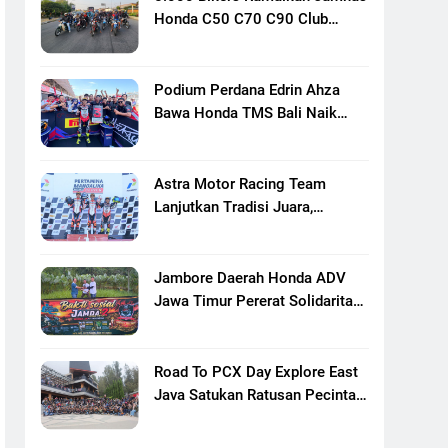
Honda C50 C70 C90 Club
Indonesia XXIII Di Mojokerto,
Perkuat Persaudaraan Pecinta
Motor Klasik Honda
Podium Perdana Edrin Ahza
Bawa Honda TMS Bali Naik
Level
Astra Motor Racing Team
Lanjutkan Tradisi Juara,
Kumpulkan 7 Podium Di
Mandalika Racing Series
Putaran Ke 3
Jambore Daerah Honda ADV
Jawa Timur Pererat Solidaritas
Komunitas Lewat Riding,
Edukasi, Dan Aksi Sosial Di
Banyuwangi
Road To PCX Day Explore East
Java Satukan Ratusan Pecinta
Honda PCX Menuju Bromo