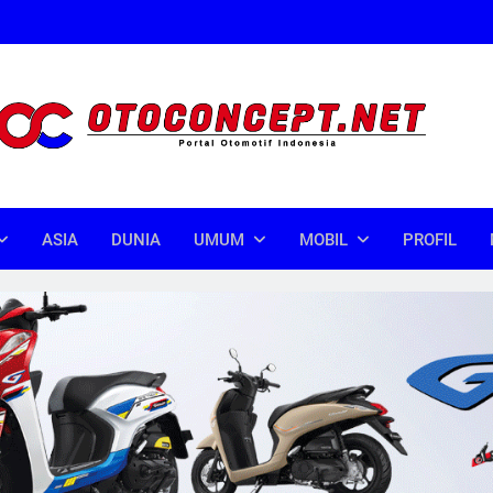
oncept
donesia
ASIA
DUNIA
UMUM
MOBIL
PROFIL