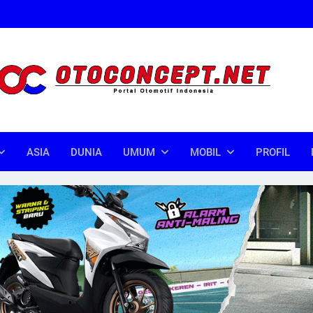
oncept
donesia
ASIA
DUNIA
UMUM
MOBIL
PROFIL