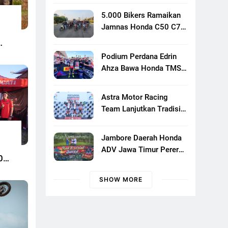
Responsif
5.000 Bikers Ramaikan
Jamnas Honda C50 C70
C90 Club Indonesia XXIII
Di Mojokerto, Perkuat
Podium Perdana Edrin
Persaudaraan Pecinta
Ahza Bawa Honda TMS
Motor Klasik Honda
Bali Naik Level
Astra Motor Racing
Team Lanjutkan Tradisi
Juara, Kumpulkan 7
Podium Di Mandalika
Jambore Daerah Honda
Racing Series Putaran Ke
ADV Jawa Timur Pererat
3
0
Solidaritas Komunitas
Lewat Riding, Edukasi,
SHOW MORE
Dan Aksi Sosial Di
Banyuwangi