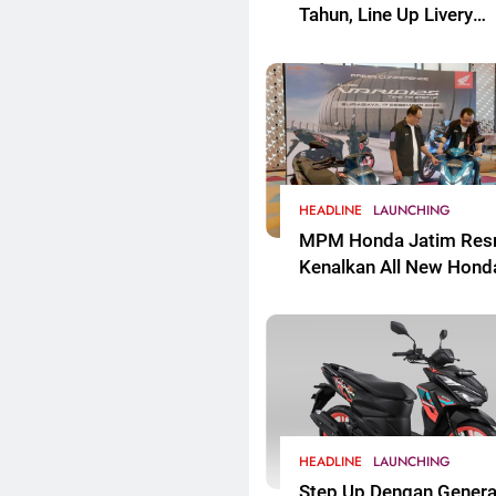
Tahun, Line Up Livery
Ikonik Edisi Spesial Re
Mengaspal
HEADLINE
LAUNCHING
MPM Honda Jatim Res
Kenalkan All New Hond
Vario 125 Di Jawa Timu
HEADLINE
LAUNCHING
Step Up Dengan Genera