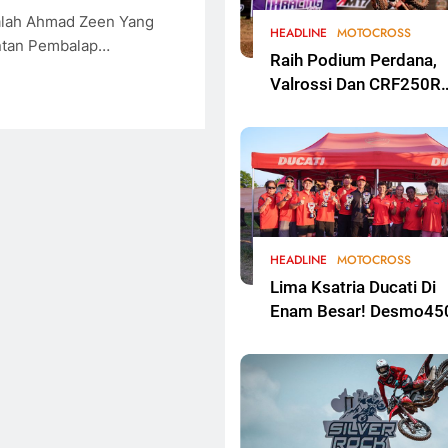
alah Ahmad Zeen Yang
HEADLINE
MOTOCROSS
antan Pembalap…
Raih Podium Perdana,
Valrossi Dan CRF250R
Melesat Di Kejurnas
Motocross Bekasi
HEADLINE
MOTOCROSS
Lima Ksatria Ducati Di
Enam Besar! Desmo45
MX Dominasi Overall
Cleosa Series
Championship 2026
Round 2