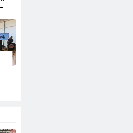
en
ir
a
k