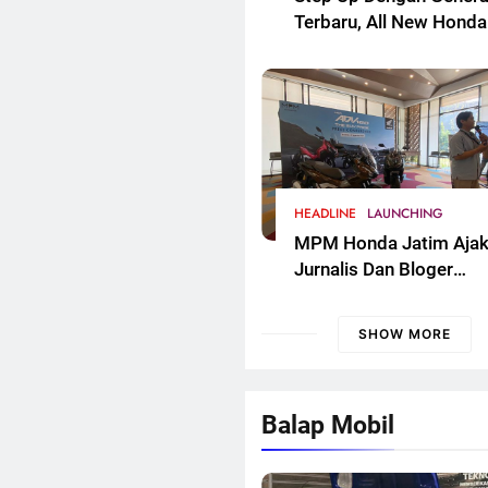
Terbaru, All New Honda
Vario 125 Semakin Ker
Dan Sporti. Segera Had
Untuk Masyarakat Jaw
Timur
HEADLINE
LAUNCHING
MPM Honda Jatim Aja
Jurnalis Dan Bloger
Surabaya Bedah
Tekhnologi New Honda
SHOW MORE
ADV 160
Balap Mobil