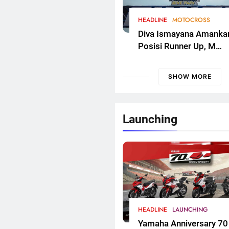
HEADLINE
MOTOCROSS
Diva Ismayana Amanka
Posisi Runner Up, M
Zidane Fokus Adaptasi 
Kualifikasi FMSCT
SHOW MORE
Thailand Motocross 2
Round 7
Launching
HEADLINE
LAUNCHING
Yamaha Anniversary 70