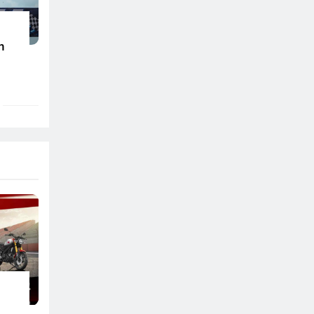
n
Di
026