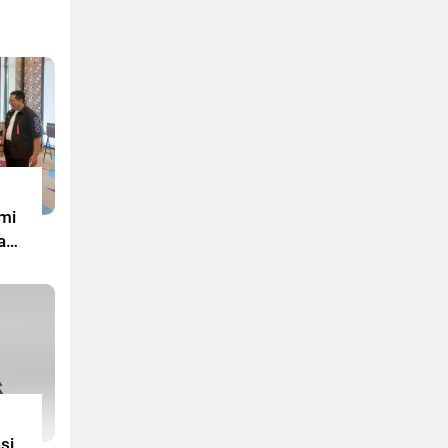
smi
mi
a
r
si