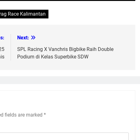
rag Race Kalimantan
s:
Next:
25
SPL Racing X Vanchris Bigbike Raih Double
is
Podium di Kelas Superbike SDW
ed fields are marked
*