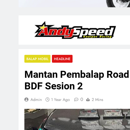
BALAP MOBIL
HEADLINE
Mantan Pembalap Road 
BDF Sesion 2
0
Admin
1 Year Ago
2 Mins