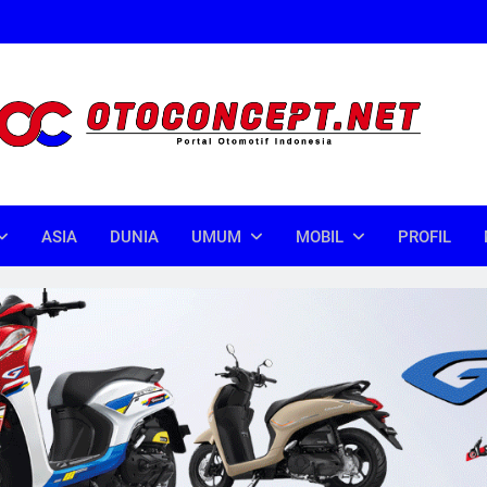
oncept
donesia
ASIA
DUNIA
UMUM
MOBIL
PROFIL