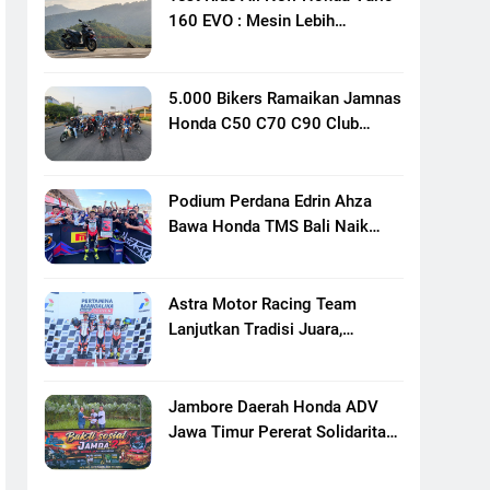
160 EVO : Mesin Lebih
Bertenaga Dan Responsif
5.000 Bikers Ramaikan Jamnas
Honda C50 C70 C90 Club
Indonesia XXIII Di Mojokerto,
Perkuat Persaudaraan Pecinta
Motor Klasik Honda
Podium Perdana Edrin Ahza
Bawa Honda TMS Bali Naik
Level
Astra Motor Racing Team
Lanjutkan Tradisi Juara,
Kumpulkan 7 Podium Di
Mandalika Racing Series
Putaran Ke 3
Jambore Daerah Honda ADV
Jawa Timur Pererat Solidaritas
Komunitas Lewat Riding,
Edukasi, Dan Aksi Sosial Di