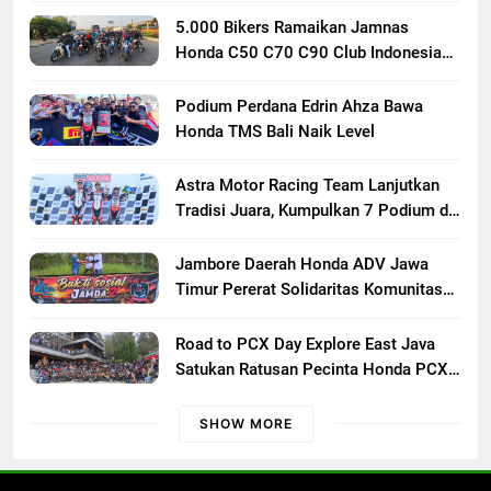
5.000 Bikers Ramaikan Jamnas
Honda C50 C70 C90 Club Indonesia
XXIII di Mojokerto, Perkuat
Persaudaraan Pecinta Motor Klasik
Podium Perdana Edrin Ahza Bawa
Honda
Honda TMS Bali Naik Level
Astra Motor Racing Team Lanjutkan
Tradisi Juara, Kumpulkan 7 Podium di
Mandalika Racing Series Putaran ke 3
Jambore Daerah Honda ADV Jawa
Timur Pererat Solidaritas Komunitas
Lewat Riding, Edukasi, dan Aksi Sosial
di Banyuwangi
Road to PCX Day Explore East Java
Satukan Ratusan Pecinta Honda PCX
Menuju Bromo
SHOW MORE