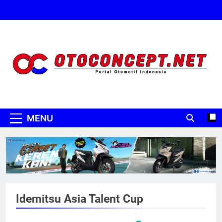
Skip
to
content
Oto Concept
Portal Otomotif Indonesia
MENU
Idemitsu Asia Talent Cup