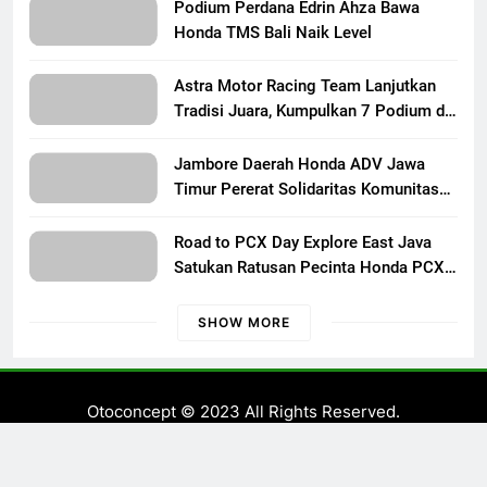
Persaudaraan Pecinta Motor Klasik
Podium Perdana Edrin Ahza Bawa
Honda
Honda TMS Bali Naik Level
Astra Motor Racing Team Lanjutkan
Tradisi Juara, Kumpulkan 7 Podium di
Mandalika Racing Series Putaran ke 3
Jambore Daerah Honda ADV Jawa
Timur Pererat Solidaritas Komunitas
Lewat Riding, Edukasi, dan Aksi Sosial
di Banyuwangi
Road to PCX Day Explore East Java
Satukan Ratusan Pecinta Honda PCX
Menuju Bromo
SHOW MORE
Otoconcept © 2023 All Rights Reserved.
Kontak Kami
Redaksi
Pedoman Media Siber
Disclaimer