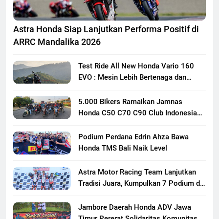
Astra Honda Siap Lanjutkan Performa Positif di
ARRC Mandalika 2026
Test Ride All New Honda Vario 160
EVO : Mesin Lebih Bertenaga dan
Responsif
5.000 Bikers Ramaikan Jamnas
Honda C50 C70 C90 Club Indonesia
XXIII di Mojokerto, Perkuat
Persaudaraan Pecinta Motor Klasik
Podium Perdana Edrin Ahza Bawa
Honda
Honda TMS Bali Naik Level
Astra Motor Racing Team Lanjutkan
Tradisi Juara, Kumpulkan 7 Podium di
Mandalika Racing Series Putaran ke 3
Jambore Daerah Honda ADV Jawa
Timur Pererat Solidaritas Komunitas