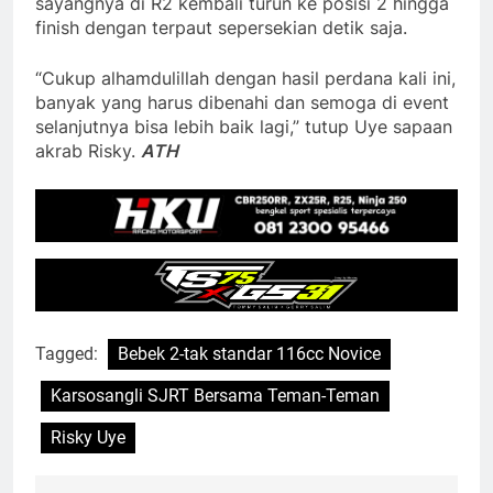
sayangnya di R2 kembali turun ke posisi 2 hingga
finish dengan terpaut sepersekian detik saja.
“Cukup alhamdulillah dengan hasil perdana kali ini,
banyak yang harus dibenahi dan semoga di event
selanjutnya bisa lebih baik lagi,” tutup Uye sapaan
akrab Risky.
ATH
Tagged:
Bebek 2-tak standar 116cc Novice
Karsosangli SJRT Bersama Teman-Teman
Risky Uye