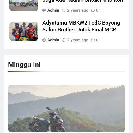
Admin
2 years ago
0
Adyatama MBKW2 FedG Boyong
Salim Brother Untuk Final MCR
Admin
2 years ago
0
Minggu Ini
Test Ride All New Honda Vario 160 EVO : Mesin