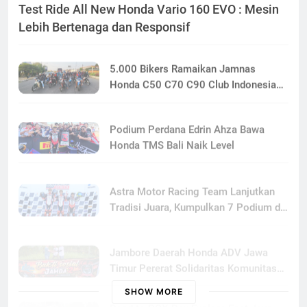
Lebih Bertenaga dan Responsif
5.000 Bikers Ramaikan Jamnas
Honda C50 C70 C90 Club Indonesia
XXIII di Mojokerto, Perkuat
Persaudaraan Pecinta Motor Klasik
Podium Perdana Edrin Ahza Bawa
Honda
Honda TMS Bali Naik Level
Astra Motor Racing Team Lanjutkan
Tradisi Juara, Kumpulkan 7 Podium di
Mandalika Racing Series Putaran ke 3
Jambore Daerah Honda ADV Jawa
Timur Pererat Solidaritas Komunitas
Lewat Riding, Edukasi, dan Aksi Sosial
di Banyuwangi
Road to PCX Day Explore East Java
Satukan Ratusan Pecinta Honda PCX
SHOW MORE
Menuju Bromo