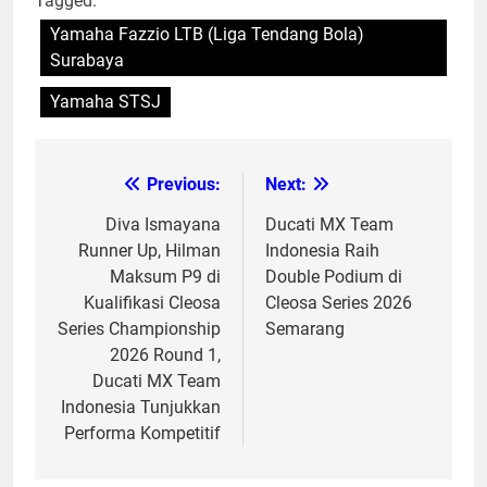
Tagged:
Yamaha Fazzio LTB (Liga Tendang Bola)
Surabaya
Yamaha STSJ
Previous:
Next:
Post
navigation
Diva Ismayana
Ducati MX Team
Runner Up, Hilman
Indonesia Raih
Maksum P9 di
Double Podium di
Kualifikasi Cleosa
Cleosa Series 2026
Series Championship
Semarang
2026 Round 1,
Ducati MX Team
Indonesia Tunjukkan
Performa Kompetitif