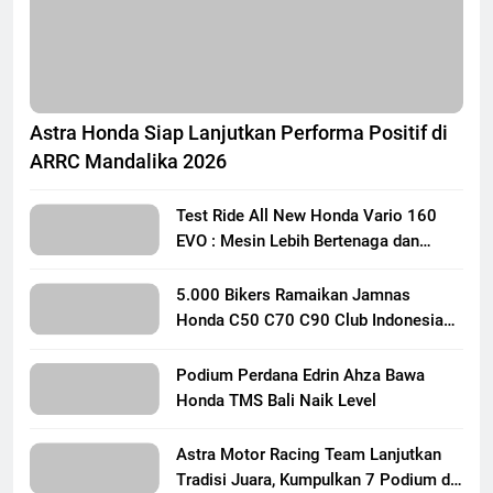
Astra Honda Siap Lanjutkan Performa Positif di
ARRC Mandalika 2026
Test Ride All New Honda Vario 160
EVO : Mesin Lebih Bertenaga dan
Responsif
5.000 Bikers Ramaikan Jamnas
Honda C50 C70 C90 Club Indonesia
XXIII di Mojokerto, Perkuat
Persaudaraan Pecinta Motor Klasik
Podium Perdana Edrin Ahza Bawa
Honda
Honda TMS Bali Naik Level
Astra Motor Racing Team Lanjutkan
Tradisi Juara, Kumpulkan 7 Podium di