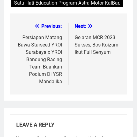
Satu Hati Education Program Astra Motor KalBar.
Previous:
Next:
Post
navigation
Persiapan Matang
Gelaran MCR 2023
Bawa Starseed YROI
Sukses, Bos Koizumi
Surabaya x YROI
Ikut Full Senyum
Bandung Racing
Team Buahkan
Podium Di YSR
Mandalika
LEAVE A REPLY