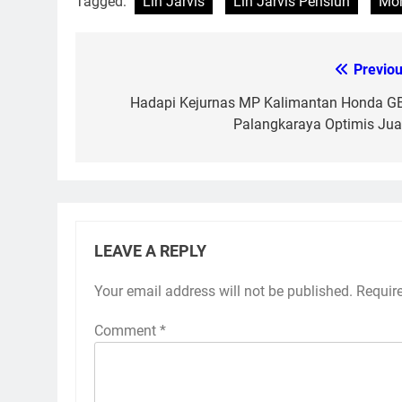
Tagged:
Lin Jarvis
Lin Jarvis Pensiun
Mon
Previou
Post
navigation
Hadapi Kejurnas MP Kalimantan Honda G
Palangkaraya Optimis Jua
LEAVE A REPLY
Your email address will not be published.
Requir
Comment
*