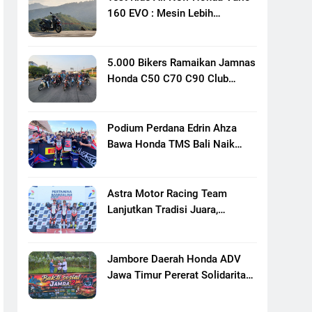
160 EVO : Mesin Lebih
Bertenaga Dan Responsif
5.000 Bikers Ramaikan Jamnas
Honda C50 C70 C90 Club
Indonesia XXIII Di Mojokerto,
Perkuat Persaudaraan Pecinta
Motor Klasik Honda
Podium Perdana Edrin Ahza
Bawa Honda TMS Bali Naik
Level
Astra Motor Racing Team
Lanjutkan Tradisi Juara,
Kumpulkan 7 Podium Di
Mandalika Racing Series
Putaran Ke 3
Jambore Daerah Honda ADV
Jawa Timur Pererat Solidaritas
Komunitas Lewat Riding,
Edukasi, Dan Aksi Sosial Di