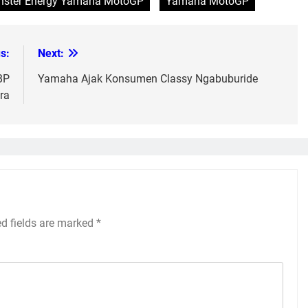
ster Energy Yamaha MotoGP
Yamaha MotoGP
s:
Next:
BP
Yamaha Ajak Konsumen Classy Ngabuburide
ra
ed fields are marked
*