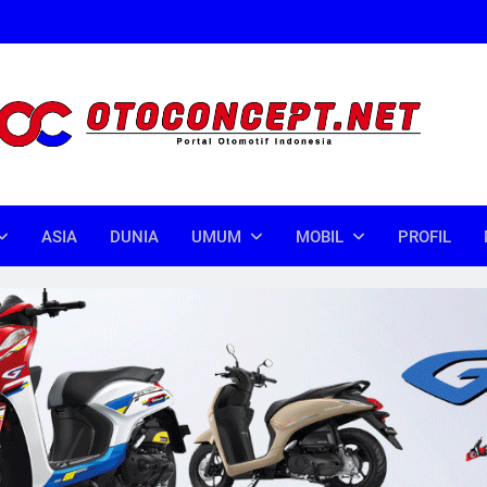
oncept
donesia
ASIA
DUNIA
UMUM
MOBIL
PROFIL