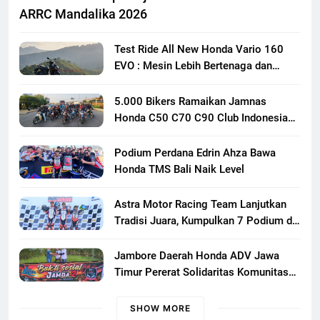
ARRC Mandalika 2026
Test Ride All New Honda Vario 160
EVO : Mesin Lebih Bertenaga dan
Responsif
5.000 Bikers Ramaikan Jamnas
Honda C50 C70 C90 Club Indonesia
XXIII di Mojokerto, Perkuat
Persaudaraan Pecinta Motor Klasik
Podium Perdana Edrin Ahza Bawa
Honda
Honda TMS Bali Naik Level
Astra Motor Racing Team Lanjutkan
Tradisi Juara, Kumpulkan 7 Podium di
Mandalika Racing Series Putaran ke 3
Jambore Daerah Honda ADV Jawa
Timur Pererat Solidaritas Komunitas
Lewat Riding, Edukasi, dan Aksi Sosial
di Banyuwangi
SHOW MORE