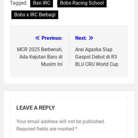
Tagged:
Ban IRC
Bobs Racing School
Bobs x IRC Berbagi
Previous:
Next:
Post
navigation
MCR 2025 Berbenah,
Arai Agaska Siap
Ada Kejutan Baru di
Gaspol Debut di R3
Musim Ini
BLU CRU World Cup
LEAVE A REPLY
Your email address will not be published.
Required fields are marked
*