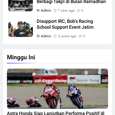
Berbagi Takjil di Bulan Ramadhan
Admin
1 year ago
0
Disupport IRC, Bob’s Racing
School Support Event Jatim
Admin
2 years ago
0
Minggu Ini
Astra Honda Siap Lanjutkan Performa Positif di