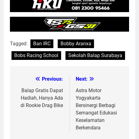
Tagged:
Ban IRC
Bobby Aranxa
Bobs Racing School
Sekolah Balap Surabaya
Previous:
Next:
Post
navigation
Balap Gratis Dapat
Astra Motor
Hadiah, Hanya Ada
Yogyakarta
di Rookie Drag Bike
Bersinergi Berbagi
Semangat Edukasi
Keselamatan
Berkendara