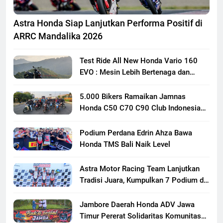
Astra Honda Siap Lanjutkan Performa Positif di
ARRC Mandalika 2026
Test Ride All New Honda Vario 160
EVO : Mesin Lebih Bertenaga dan
Responsif
5.000 Bikers Ramaikan Jamnas
Honda C50 C70 C90 Club Indonesia
XXIII di Mojokerto, Perkuat
Persaudaraan Pecinta Motor Klasik
Podium Perdana Edrin Ahza Bawa
Honda
Honda TMS Bali Naik Level
Astra Motor Racing Team Lanjutkan
Tradisi Juara, Kumpulkan 7 Podium di
Mandalika Racing Series Putaran ke 3
Jambore Daerah Honda ADV Jawa
Timur Pererat Solidaritas Komunitas