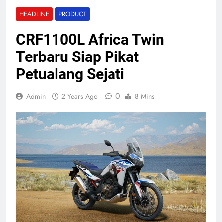
HEADLINE
PRODUCT
CRF1100L Africa Twin
Terbaru Siap Pikat
Petualang Sejati
0
Admin
2 Years Ago
8 Mins