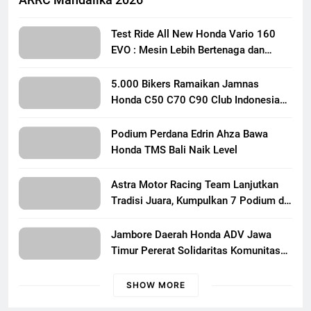
Astra Honda Siap Lanjutkan Performa Positif di
ARRC Mandalika 2026
Test Ride All New Honda Vario 160
EVO : Mesin Lebih Bertenaga dan
Responsif
5.000 Bikers Ramaikan Jamnas
Honda C50 C70 C90 Club Indonesia
XXIII di Mojokerto, Perkuat
Persaudaraan Pecinta Motor Klasik
Podium Perdana Edrin Ahza Bawa
Honda
Honda TMS Bali Naik Level
Astra Motor Racing Team Lanjutkan
Tradisi Juara, Kumpulkan 7 Podium di
Mandalika Racing Series Putaran ke 3
Jambore Daerah Honda ADV Jawa
Timur Pererat Solidaritas Komunitas
Lewat Riding, Edukasi, dan Aksi Sosial
di Banyuwangi
SHOW MORE