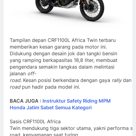
Tampilan depan CRF1100L Africa Twin terbaru
memberikan kesan garang pada motor ini.
Didukung dengan desain jok dan tangki bensin
yang ramping berkapasitas 18,8 liter, membuat
pengendara semakin tangkas dalam melintasi
jalanan
off-
road
. Kesan posisi berkendara dengan gaya
rally
dan
o
road
pun hadir pada model ini.
BACA JUGA :
Instruktur Safety Riding MPM
Honda Jatim Sabet Semua Kategori
Sasis CRF1100L Africa
Twin mendukung tiga sektor utama, yakni performa s
road, kenyamanan saat turing,