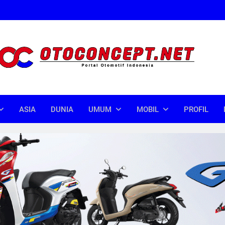
oncept
donesia
ASIA
DUNIA
UMUM
MOBIL
PROFIL