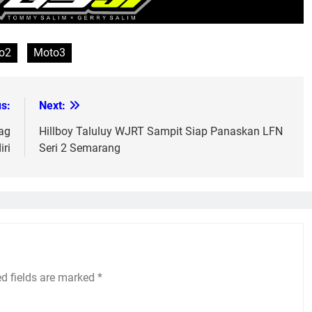
o2
Moto3
s:
Next:
rag
Hillboy Taluluy WJRT Sampit Siap Panaskan LFN
iri
Seri 2 Semarang
ed fields are marked
*