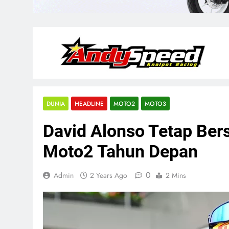
DUNIA
HEADLINE
MOTO2
MOTO3
David Alonso Tetap Ber
Moto2 Tahun Depan
0
Admin
2 Years Ago
2 Mins