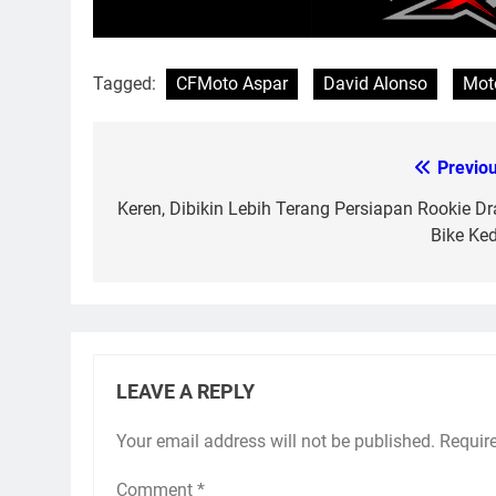
Tagged:
CFMoto Aspar
David Alonso
Mot
Previou
Post
navigation
Keren, Dibikin Lebih Terang Persiapan Rookie D
Bike Ked
LEAVE A REPLY
Your email address will not be published.
Requir
Comment
*