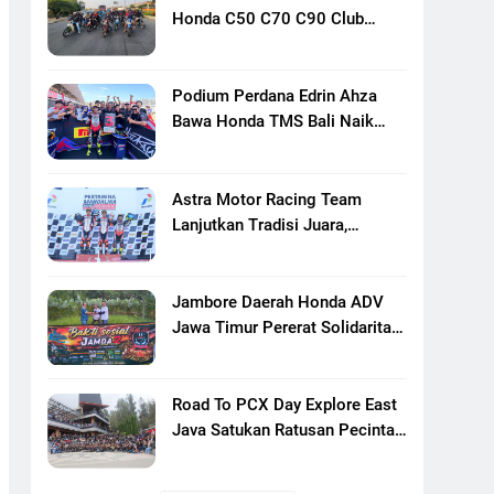
Honda C50 C70 C90 Club
Indonesia XXIII Di Mojokerto,
Perkuat Persaudaraan Pecinta
Motor Klasik Honda
Podium Perdana Edrin Ahza
Bawa Honda TMS Bali Naik
Level
Astra Motor Racing Team
Lanjutkan Tradisi Juara,
Kumpulkan 7 Podium Di
Mandalika Racing Series
Putaran Ke 3
Jambore Daerah Honda ADV
Jawa Timur Pererat Solidaritas
Komunitas Lewat Riding,
Edukasi, Dan Aksi Sosial Di
Banyuwangi
Road To PCX Day Explore East
Java Satukan Ratusan Pecinta
Honda PCX Menuju Bromo