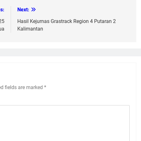
s:
Next:
25
Hasil Kejurnas Grastrack Region 4 Putaran 2
ua
Kalimantan
ed fields are marked
*