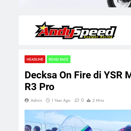
HEADLINE
ROAD RACE
Decksa On Fire di YSR 
R3 Pro
0
Admin
1 Year Ago
2 Mins