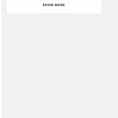
Edukasi, Dan Aksi Sosial Di
SHOW MORE
Banyuwangi