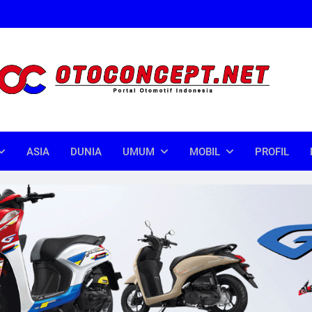
oncept
donesia
ASIA
DUNIA
UMUM
MOBIL
PROFIL