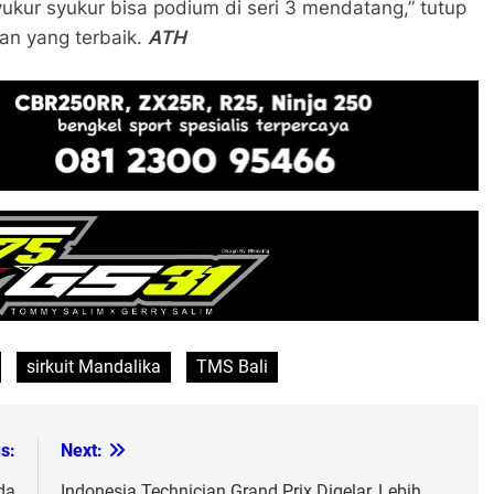
yukur syukur bisa podium di seri 3 mendatang,” tutup
an yang terbaik.
ATH
sirkuit Mandalika
TMS Bali
s:
Next:
da
Indonesia Technician Grand Prix Digelar, Lebih