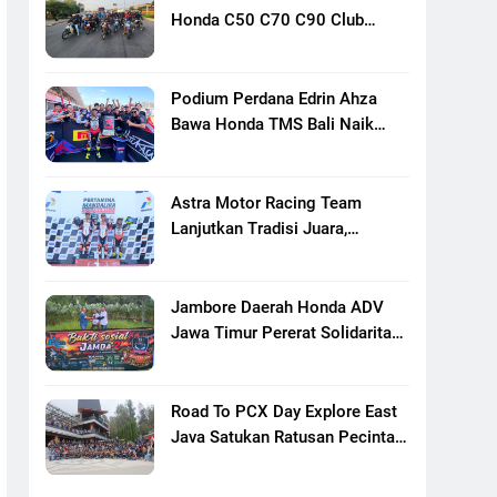
Honda C50 C70 C90 Club
Indonesia XXIII Di Mojokerto,
Perkuat Persaudaraan Pecinta
Motor Klasik Honda
Podium Perdana Edrin Ahza
Bawa Honda TMS Bali Naik
Level
Astra Motor Racing Team
Lanjutkan Tradisi Juara,
Kumpulkan 7 Podium Di
Mandalika Racing Series
Putaran Ke 3
Jambore Daerah Honda ADV
Jawa Timur Pererat Solidaritas
Komunitas Lewat Riding,
Edukasi, Dan Aksi Sosial Di
Banyuwangi
Road To PCX Day Explore East
Java Satukan Ratusan Pecinta
Honda PCX Menuju Bromo