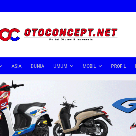
oncept
donesia
ASIA
DUNIA
UMUM
MOBIL
PROFIL