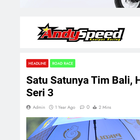
HEADLINE
ROAD RACE
Satu Satunya Tim Bali
Seri 3
0
Admin
1 Year Ago
2 Mins