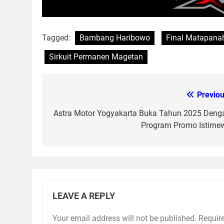
Tagged:
Bambang Haribowo
Final Matapana
Sirkuit Permanen Magetan
Previou
Post
navigation
Astra Motor Yogyakarta Buka Tahun 2025 Deng
Program Promo Istime
LEAVE A REPLY
Your email address will not be published.
Requir