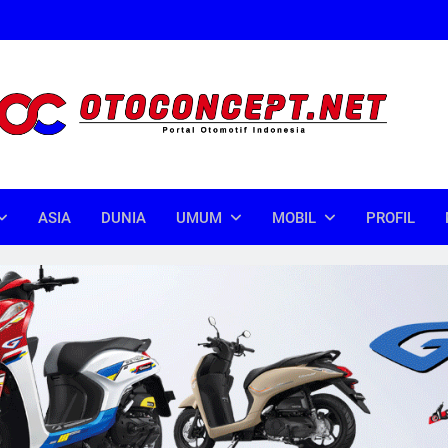
oncept
donesia
ASIA
DUNIA
UMUM
MOBIL
PROFIL