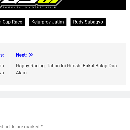
h Cup Race
Kejurprov Jatim
Rudy Subagyo
s:
Next:
an
Happy Racing, Tahun Ini Hiroshi Bakal Balap Dua
wa
Alam
ed fields are marked
*