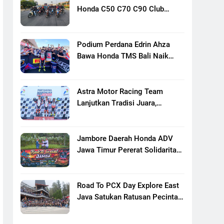
Honda C50 C70 C90 Club
Indonesia XXIII Di Mojokerto,
Perkuat Persaudaraan Pecinta
Motor Klasik Honda
Podium Perdana Edrin Ahza
Bawa Honda TMS Bali Naik
Level
Astra Motor Racing Team
Lanjutkan Tradisi Juara,
Kumpulkan 7 Podium Di
Mandalika Racing Series
Putaran Ke 3
Jambore Daerah Honda ADV
Jawa Timur Pererat Solidaritas
Komunitas Lewat Riding,
Edukasi, Dan Aksi Sosial Di
Banyuwangi
Road To PCX Day Explore East
Java Satukan Ratusan Pecinta
Honda PCX Menuju Bromo