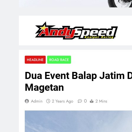
HEADLINE
ROAD RACE
Dua Event Balap Jatim D
Magetan
0
Admin
2 Years Ago
2 Mins