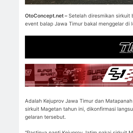
OtoConcept.net –
Setelah diresmikan sirkuit
event balap Jawa Timur bakal menggelar di l
Adalah Kejuprov Jawa Timur dan Matapanah C
sirkuit Magetan tahun ini, dikonfirmasi la
gelaran tersebut.
“Pastinya nanti Kejuprov Jatim pakai sirkuit 