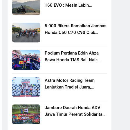
160 EVO : Mesin Lebih
Bertenaga Dan Responsif
5.000 Bikers Ramaikan Jamnas
Honda C50 C70 C90 Club
Indonesia XXIII Di Mojokerto,
Perkuat Persaudaraan Pecinta
Motor Klasik Honda
Podium Perdana Edrin Ahza
Bawa Honda TMS Bali Naik
Level
Astra Motor Racing Team
Lanjutkan Tradisi Juara,
Kumpulkan 7 Podium Di
Mandalika Racing Series
Putaran Ke 3
Jambore Daerah Honda ADV
Jawa Timur Pererat Solidaritas
Komunitas Lewat Riding,
Edukasi, Dan Aksi Sosial Di