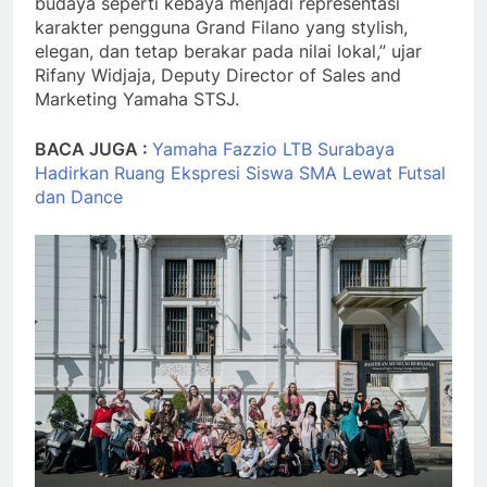
budaya seperti kebaya menjadi representasi
karakter pengguna Grand Filano yang stylish,
elegan, dan tetap berakar pada nilai lokal,” ujar
Rifany Widjaja, Deputy Director of Sales and
Marketing Yamaha STSJ.
BACA JUGA :
Yamaha Fazzio LTB Surabaya
Hadirkan Ruang Ekspresi Siswa SMA Lewat Futsal
dan Dance