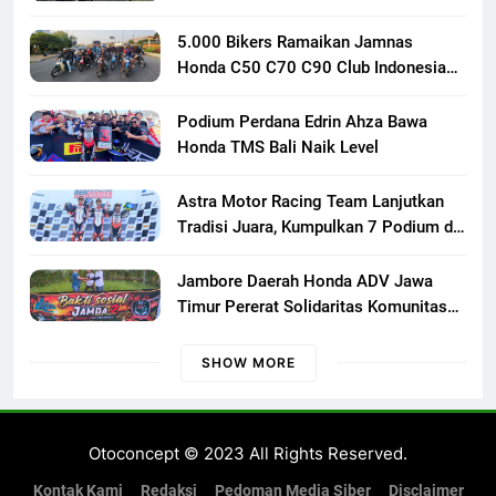
Responsif
5.000 Bikers Ramaikan Jamnas
Honda C50 C70 C90 Club Indonesia
XXIII di Mojokerto, Perkuat
Persaudaraan Pecinta Motor Klasik
Podium Perdana Edrin Ahza Bawa
Honda
Honda TMS Bali Naik Level
Astra Motor Racing Team Lanjutkan
Tradisi Juara, Kumpulkan 7 Podium di
Mandalika Racing Series Putaran ke 3
Jambore Daerah Honda ADV Jawa
Timur Pererat Solidaritas Komunitas
Lewat Riding, Edukasi, dan Aksi Sosial
di Banyuwangi
SHOW MORE
Otoconcept © 2023 All Rights Reserved.
Kontak Kami
Redaksi
Pedoman Media Siber
Disclaimer