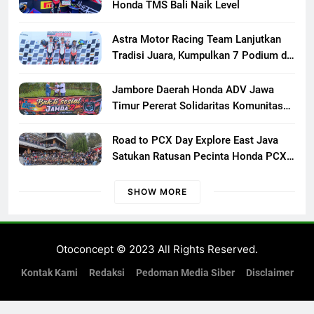
Honda
Honda TMS Bali Naik Level
Astra Motor Racing Team Lanjutkan
Tradisi Juara, Kumpulkan 7 Podium di
Mandalika Racing Series Putaran ke 3
Jambore Daerah Honda ADV Jawa
Timur Pererat Solidaritas Komunitas
Lewat Riding, Edukasi, dan Aksi Sosial
di Banyuwangi
Road to PCX Day Explore East Java
Satukan Ratusan Pecinta Honda PCX
Menuju Bromo
SHOW MORE
Otoconcept © 2023 All Rights Reserved.
Kontak Kami
Redaksi
Pedoman Media Siber
Disclaimer