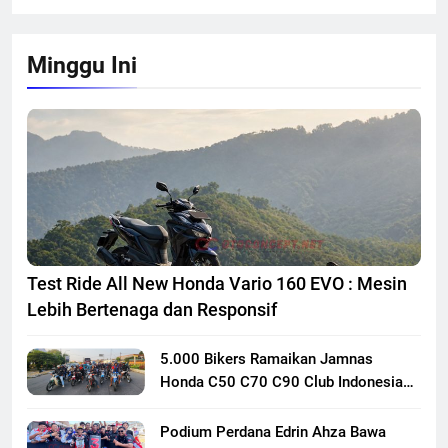
Minggu Ini
Test Ride All New Honda Vario 160 EVO : Mesin
Lebih Bertenaga dan Responsif
5.000 Bikers Ramaikan Jamnas
Honda C50 C70 C90 Club Indonesia
XXIII di Mojokerto, Perkuat
Persaudaraan Pecinta Motor Klasik
Podium Perdana Edrin Ahza Bawa