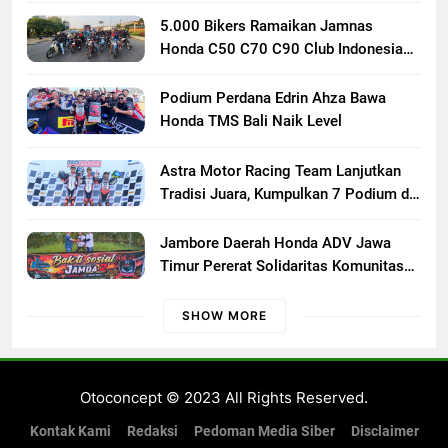
5.000 Bikers Ramaikan Jamnas
Honda C50 C70 C90 Club Indonesia
XXIII di Mojokerto, Perkuat
Persaudaraan Pecinta Motor Klasik
Podium Perdana Edrin Ahza Bawa
Honda
Honda TMS Bali Naik Level
Astra Motor Racing Team Lanjutkan
Tradisi Juara, Kumpulkan 7 Podium di
Mandalika Racing Series Putaran ke 3
Jambore Daerah Honda ADV Jawa
Timur Pererat Solidaritas Komunitas
Lewat Riding, Edukasi, dan Aksi Sosial
di Banyuwangi
SHOW MORE
Otoconcept © 2023 All Rights Reserved.
Kontak Kami
Redaksi
Pedoman Media Siber
Disclaimer