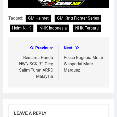
Tagged:
GM Helmet
GM King Fighter Series
Helm NHK
NHK Indonesia
NHK Terbaru
Previous:
Next:
Post
navigation
Bersama Honda
Pecco Bagnaia Mulai
NWN SCK RT, Gery
Waspadai Marc
Salim Turun ARRC
Marquez
Malaysia
LEAVE A REPLY