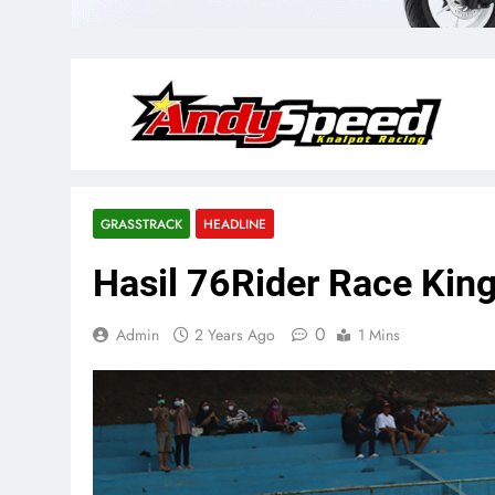
GRASSTRACK
HEADLINE
Hasil 76Rider Race King
0
Admin
2 Years Ago
1 Mins