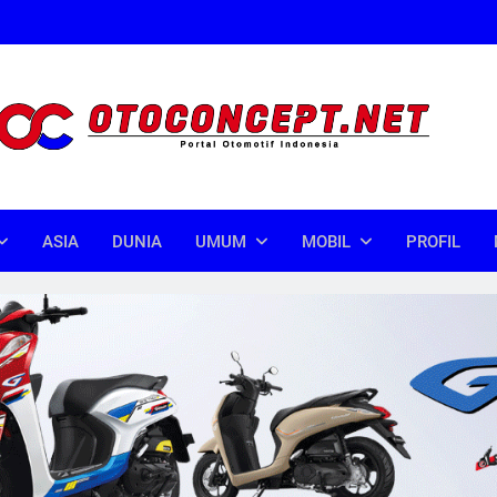
oncept
donesia
ASIA
DUNIA
UMUM
MOBIL
PROFIL