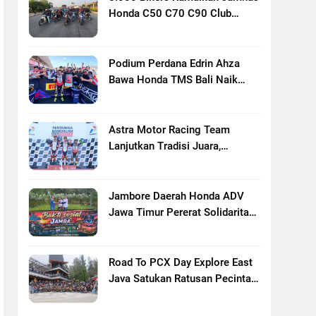
Honda C50 C70 C90 Club
Indonesia XXIII Di Mojokerto,
Perkuat Persaudaraan Pecinta
Motor Klasik Honda
Podium Perdana Edrin Ahza
Bawa Honda TMS Bali Naik
Level
Astra Motor Racing Team
Lanjutkan Tradisi Juara,
Kumpulkan 7 Podium Di
Mandalika Racing Series
Putaran Ke 3
Jambore Daerah Honda ADV
Jawa Timur Pererat Solidaritas
Komunitas Lewat Riding,
Edukasi, Dan Aksi Sosial Di
Banyuwangi
Road To PCX Day Explore East
Java Satukan Ratusan Pecinta
Honda PCX Menuju Bromo