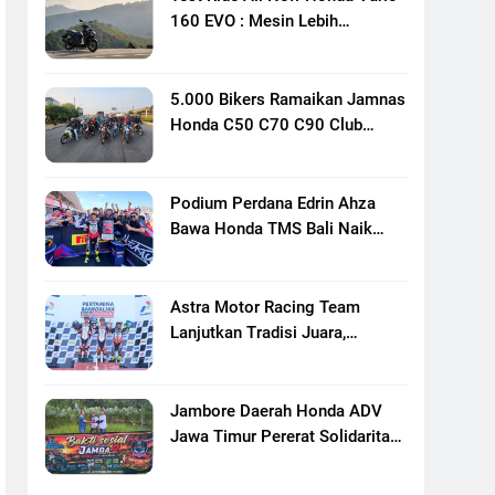
160 EVO : Mesin Lebih
Bertenaga Dan Responsif
5.000 Bikers Ramaikan Jamnas
Honda C50 C70 C90 Club
Indonesia XXIII Di Mojokerto,
Perkuat Persaudaraan Pecinta
Motor Klasik Honda
Podium Perdana Edrin Ahza
Bawa Honda TMS Bali Naik
Level
Astra Motor Racing Team
Lanjutkan Tradisi Juara,
Kumpulkan 7 Podium Di
Mandalika Racing Series
Putaran Ke 3
Jambore Daerah Honda ADV
Jawa Timur Pererat Solidaritas
Komunitas Lewat Riding,
Edukasi, Dan Aksi Sosial Di