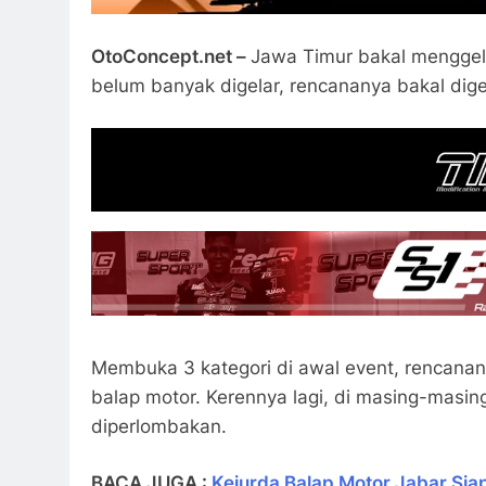
OtoConcept.net –
Jawa Timur bakal menggel
belum banyak digelar, rencananya bakal dig
Membuka 3 kategori di awal event, rencanan
balap motor. Kerennya lagi, di masing-masing
diperlombakan.
BACA JUGA :
Kejurda Balap Motor Jabar Siap