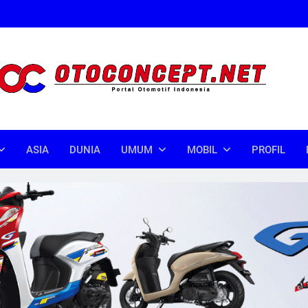
oncept
donesia
ASIA
DUNIA
UMUM
MOBIL
PROFIL