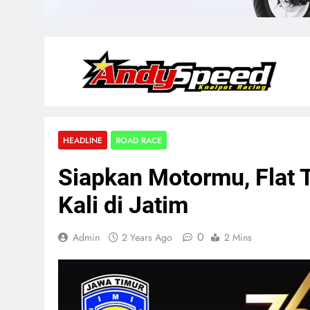
HEADLINE
ROAD RACE
Siapkan Motormu, Flat 
Kali di Jatim
0
Admin
2 Years Ago
2 Mins