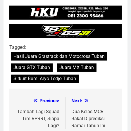
Tagged:
Hasil Juara Grastrack dan Motocross Tuban
Juara GTX Tuban
Juara MX Tuban
Sirkuit Bumi Aryo Tedjo Tuban
Previous:
Next:
Post
navigation
Tambah Lagi Squad
Dua Kelas MCR
Tim RPRRT, Siapa
Bakal Diprediksi
Lagi?
Ramai Tahun Ini