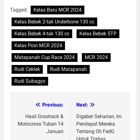
Tagged:
Kelas Baru MCR 2024
Kelas Bebek 2-tak Underbone 130 cc
Kelas Bebek 4-tak 130 cc
Kelas Bebek 5TP
Kelas Poin MCR 2024
Matapanah Cup Race 2024
MCR 2024
Rudi Ceklek
Rudi Matapanah
Rudi Subagyo
Previous:
Next:
Post
navigation
Hasil Grastrack &
Digeber Seharian, Ini
Motocross Tuban 14
Pendapat Mereka