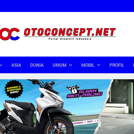
oncept
donesia
ASIA
DUNIA
UMUM
MOBIL
PROFIL