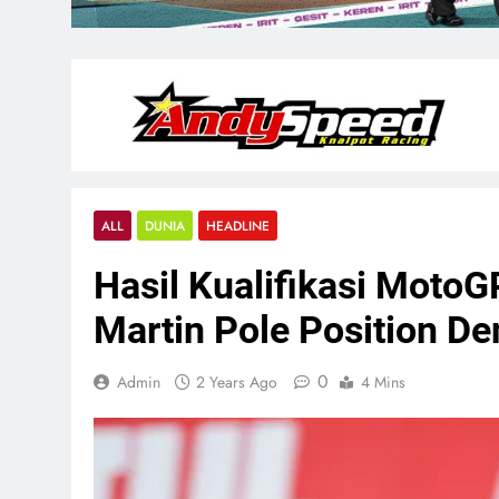
ALL
DUNIA
HEADLINE
Hasil Kualifikasi MotoG
Martin Pole Position D
0
Admin
2 Years Ago
4 Mins