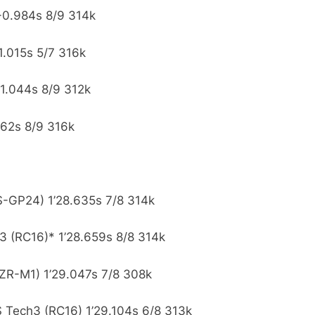
+0.984s 8/9 314k
1.015s 5/7 316k
+1.044s 8/9 312k
162s 8/9 316k
RS-GP24) 1’28.635s 7/8 314k
 (RC16)* 1’28.659s 8/8 314k
ZR-M1) 1’29.047s 7/8 308k
Tech3 (RC16) 1’29.104s 6/8 313k