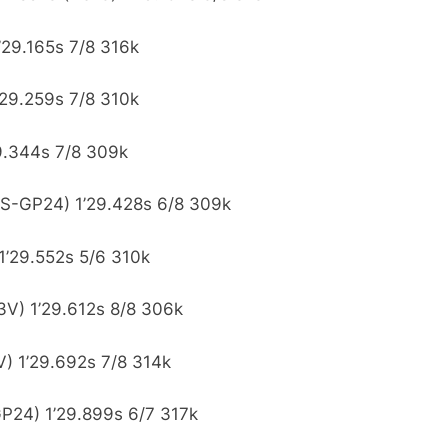
29.165s 7/8 316k
’29.259s 7/8 310k
9.344s 7/8 309k
RS-GP24) 1’29.428s 6/8 309k
1’29.552s 5/6 310k
V) 1’29.612s 8/8 306k
) 1’29.692s 7/8 314k
GP24) 1’29.899s 6/7 317k