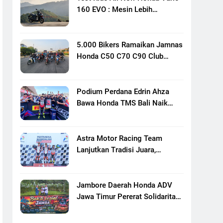
160 EVO : Mesin Lebih
Bertenaga Dan Responsif
5.000 Bikers Ramaikan Jamnas
Honda C50 C70 C90 Club
Indonesia XXIII Di Mojokerto,
Perkuat Persaudaraan Pecinta
Motor Klasik Honda
Podium Perdana Edrin Ahza
Bawa Honda TMS Bali Naik
Level
Astra Motor Racing Team
Lanjutkan Tradisi Juara,
Kumpulkan 7 Podium Di
Mandalika Racing Series
Putaran Ke 3
Jambore Daerah Honda ADV
Jawa Timur Pererat Solidaritas
Komunitas Lewat Riding,
Edukasi, Dan Aksi Sosial Di