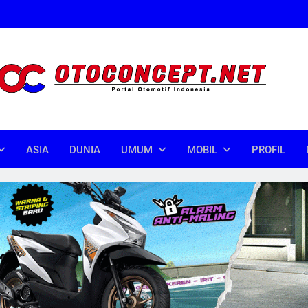
oncept
donesia
ASIA
DUNIA
UMUM
MOBIL
PROFIL