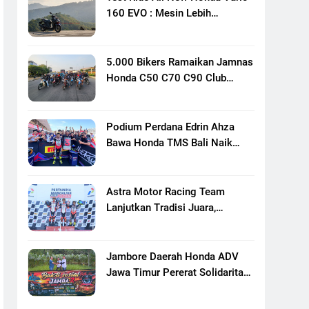
160 EVO : Mesin Lebih
Bertenaga Dan Responsif
5.000 Bikers Ramaikan Jamnas
Honda C50 C70 C90 Club
Indonesia XXIII Di Mojokerto,
Perkuat Persaudaraan Pecinta
Motor Klasik Honda
Podium Perdana Edrin Ahza
Bawa Honda TMS Bali Naik
Level
Astra Motor Racing Team
Lanjutkan Tradisi Juara,
Kumpulkan 7 Podium Di
Mandalika Racing Series
Putaran Ke 3
Jambore Daerah Honda ADV
Jawa Timur Pererat Solidaritas
Komunitas Lewat Riding,
Edukasi, Dan Aksi Sosial Di