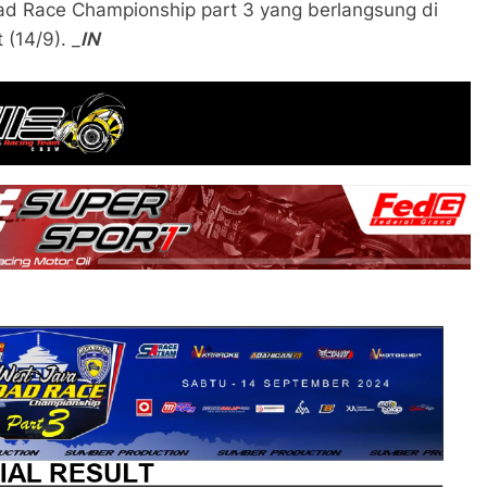
oad Race Championship part 3 yang berlangsung di
 (14/9). _
IN