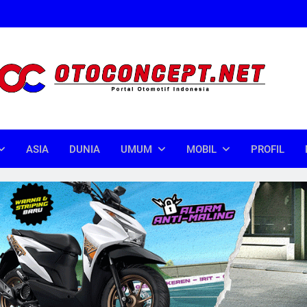
oncept
donesia
ASIA
DUNIA
UMUM
MOBIL
PROFIL