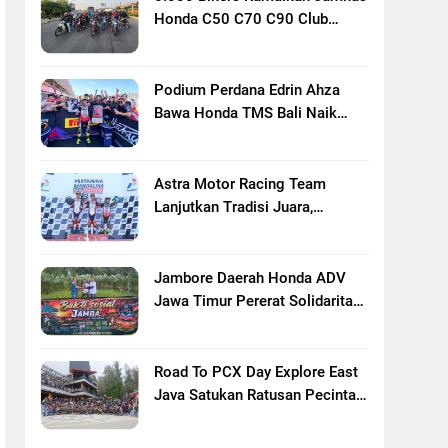
Honda C50 C70 C90 Club
Indonesia XXIII Di Mojokerto,
Perkuat Persaudaraan Pecinta
Motor Klasik Honda
Podium Perdana Edrin Ahza
Bawa Honda TMS Bali Naik
Level
Astra Motor Racing Team
Lanjutkan Tradisi Juara,
Kumpulkan 7 Podium Di
Mandalika Racing Series
Putaran Ke 3
Jambore Daerah Honda ADV
Jawa Timur Pererat Solidaritas
Komunitas Lewat Riding,
Edukasi, Dan Aksi Sosial Di
Banyuwangi
Road To PCX Day Explore East
Java Satukan Ratusan Pecinta
Honda PCX Menuju Bromo