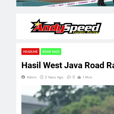
HEADLINE
ROAD RACE
Hasil West Java Road R
0
Admin
2 Years Ago
1 Mins