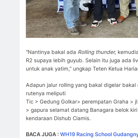
“Nantinya bakal ada
Rolling thunder,
kemudia
R2 supaya lebih guyub. Selain itu juga ada liv
untuk anak yatim,” ungkap Teten Ketua Haria
Adapun jalur rolling yang bakal digelar bakal
rutenya meliputi
Tic > Gedung Golkar> perempatan Graha > jl.
> gapura selamat datang Banagara belok ki
kendaraan Dishub Ciamis.
BACA JUGA :
WH19 Racing School Gudangn