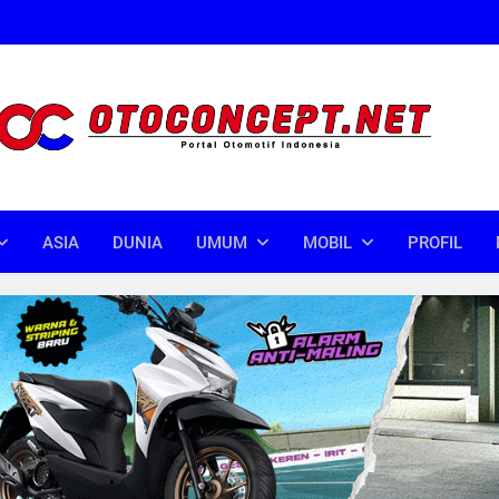
oncept
donesia
ASIA
DUNIA
UMUM
MOBIL
PROFIL