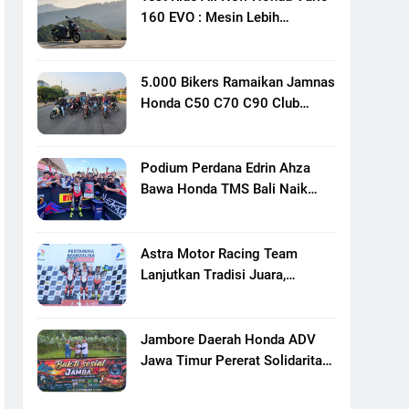
160 EVO : Mesin Lebih
Bertenaga Dan Responsif
5.000 Bikers Ramaikan Jamnas
Honda C50 C70 C90 Club
Indonesia XXIII Di Mojokerto,
Perkuat Persaudaraan Pecinta
Motor Klasik Honda
Podium Perdana Edrin Ahza
Bawa Honda TMS Bali Naik
Level
Astra Motor Racing Team
Lanjutkan Tradisi Juara,
Kumpulkan 7 Podium Di
Mandalika Racing Series
Putaran Ke 3
Jambore Daerah Honda ADV
Jawa Timur Pererat Solidaritas
Komunitas Lewat Riding,
Edukasi, Dan Aksi Sosial Di