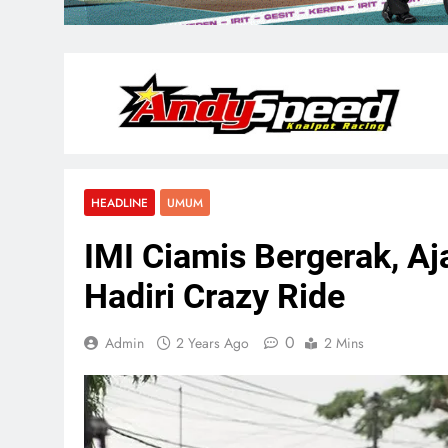
HEADLINE
UMUM
IMI Ciamis Bergerak, A
Hadiri Crazy Ride
0
Admin
2 Years Ago
2 Mins