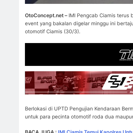
OtoConcept.net –
IMI Pengcab Ciamis terus be
event yang bakalan digelar minggu ini berta
otomotif Ciamis (30/3).
Berlokasi di UPTD Pengujian Kendaraan Bermo
untuk para pecinta otomotif roda dua maupun
BACA JUGA :
IMI Ciamis Temui Kapolres Unt