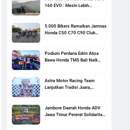
160 EVO : Mesin Lebih
Bertenaga Dan Responsif
5.000 Bikers Ramaikan Jamnas
Honda C50 C70 C90 Club
Indonesia XXIII Di Mojokerto,
Perkuat Persaudaraan Pecinta
Motor Klasik Honda
Podium Perdana Edrin Ahza
Bawa Honda TMS Bali Naik
Level
Astra Motor Racing Team
Lanjutkan Tradisi Juara,
Kumpulkan 7 Podium Di
Mandalika Racing Series
Putaran Ke 3
Jambore Daerah Honda ADV
Jawa Timur Pererat Solidaritas
Komunitas Lewat Riding,
Edukasi, Dan Aksi Sosial Di