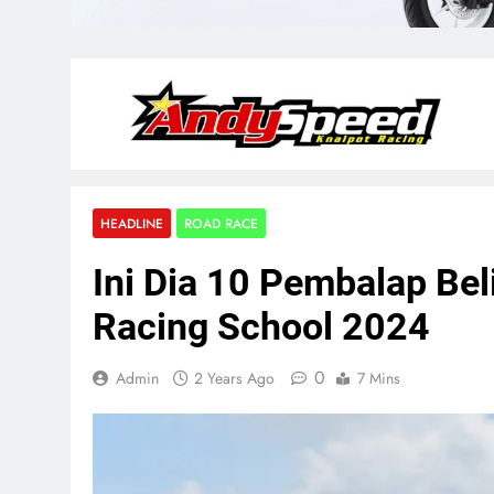
HEADLINE
ROAD RACE
Ini Dia 10 Pembalap Bel
Racing School 2024
0
Admin
2 Years Ago
7 Mins