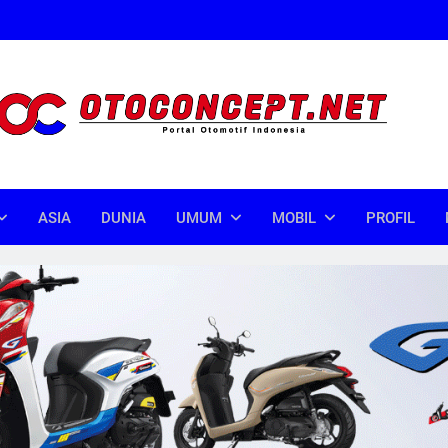
oncept
donesia
ASIA
DUNIA
UMUM
MOBIL
PROFIL