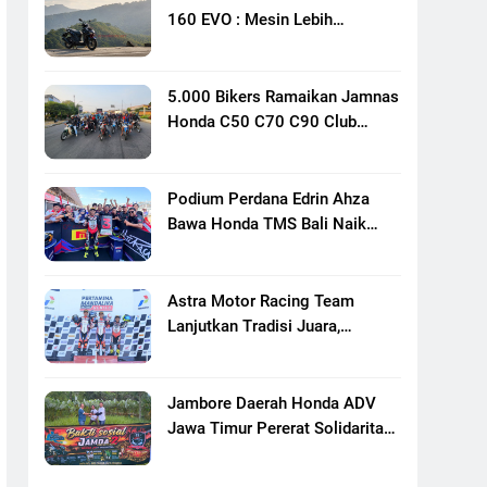
160 EVO : Mesin Lebih
Bertenaga Dan Responsif
5.000 Bikers Ramaikan Jamnas
Honda C50 C70 C90 Club
Indonesia XXIII Di Mojokerto,
Perkuat Persaudaraan Pecinta
Motor Klasik Honda
Podium Perdana Edrin Ahza
Bawa Honda TMS Bali Naik
Level
Astra Motor Racing Team
Lanjutkan Tradisi Juara,
Kumpulkan 7 Podium Di
Mandalika Racing Series
Putaran Ke 3
Jambore Daerah Honda ADV
Jawa Timur Pererat Solidaritas
Komunitas Lewat Riding,
Edukasi, Dan Aksi Sosial Di