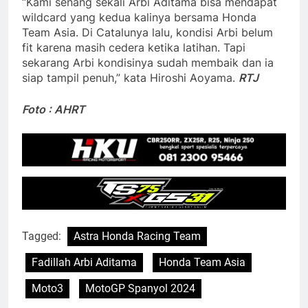
“Kami senang sekali Arbi Aditama bisa mendapat
wildcard yang kedua kalinya bersama Honda
Team Asia. Di Catalunya lalu, kondisi Arbi belum
fit karena masih cedera ketika latihan. Tapi
sekarang Arbi kondisinya sudah membaik dan ia
siap tampil penuh,” kata Hiroshi Aoyama.
RTJ
Foto : AHRT
Tagged:
Astra Honda Racing Team
Fadillah Arbi Aditama
Honda Team Asia
Moto3
MotoGP Spanyol 2024