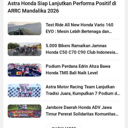
Astra Honda Siap Lanjutkan Performa Positif di
ARRC Mandalika 2026
Test Ride All New Honda Vario 160
EVO : Mesin Lebih Bertenaga dan
Responsif
5.000 Bikers Ramaikan Jamnas
Honda C50 C70 C90 Club Indonesia
XXIII di Mojokerto, Perkuat
Persaudaraan Pecinta Motor Klasik
Podium Perdana Edrin Ahza Bawa
Honda
Honda TMS Bali Naik Level
Astra Motor Racing Team Lanjutkan
Tradisi Juara, Kumpulkan 7 Podium di
Mandalika Racing Series Putaran ke 3
Jambore Daerah Honda ADV Jawa
Timur Pererat Solidaritas Komunitas
Lewat Riding, Edukasi, dan Aksi Sosial
di Banyuwangi