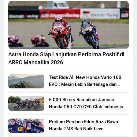
Astra Honda Siap Lanjutkan Performa Positif di
ARRC Mandalika 2026
Test Ride All New Honda Vario 160
EVO : Mesin Lebih Bertenaga dan
Responsif
5.000 Bikers Ramaikan Jamnas
Honda C50 C70 C90 Club Indonesia
XXIII di Mojokerto, Perkuat
Persaudaraan Pecinta Motor Klasik
Podium Perdana Edrin Ahza Bawa
Honda
Honda TMS Bali Naik Level