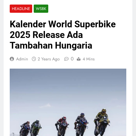
HEADLINE
WSBK
Kalender World Superbike
2025 Release Ada
Tambahan Hungaria
0
Admin
2 Years Ago
4 Mins