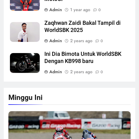
Admin
1 year ago
0
Zaqhwan Zaidi Bakal Tampil di
WorldSBK 2025
Admin
2 years ago
0
Ini Dia Bimota Untuk WorldSBK
Dengan KB998 baru
Admin
2 years ago
0
Minggu Ini