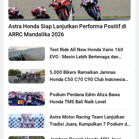
Astra Honda Siap Lanjutkan Performa Positif di
ARRC Mandalika 2026
Test Ride All New Honda Vario 160
EVO : Mesin Lebih Bertenaga dan
Responsif
5.000 Bikers Ramaikan Jamnas
Honda C50 C70 C90 Club Indonesia
XXIII di Mojokerto, Perkuat
Persaudaraan Pecinta Motor Klasik
Podium Perdana Edrin Ahza Bawa
Honda
Honda TMS Bali Naik Level
Astra Motor Racing Team Lanjutkan
Tradisi Juara, Kumpulkan 7 Podium di
Mandalika Racing Series Putaran ke 3