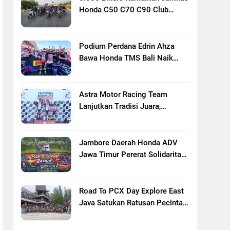
Honda C50 C70 C90 Club
Indonesia XXIII Di Mojokerto,
Perkuat Persaudaraan Pecinta
Motor Klasik Honda
Podium Perdana Edrin Ahza
Bawa Honda TMS Bali Naik
Level
Astra Motor Racing Team
Lanjutkan Tradisi Juara,
Kumpulkan 7 Podium Di
Mandalika Racing Series
Putaran Ke 3
Jambore Daerah Honda ADV
Jawa Timur Pererat Solidaritas
Komunitas Lewat Riding,
Edukasi, Dan Aksi Sosial Di
Banyuwangi
Road To PCX Day Explore East
Java Satukan Ratusan Pecinta
Honda PCX Menuju Bromo