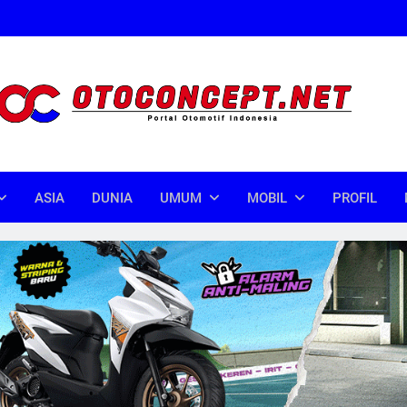
oncept
donesia
ASIA
DUNIA
UMUM
MOBIL
PROFIL