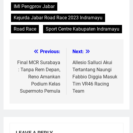
IMI Pengcab Kabupaten Indramayu
IMI Pengprov Jabar
Kejurda Jabar Road Race 2023 Indramayu
Road Race
Sport Centre Kabupaten Indramayu
Previous:
Next:
Post
navigation
Final MCR Surabaya
Allesio Salluci Akui
: Tanpa Rem Depan,
Tertantang Naungi
Reno Amankan
Fabbio Diggia Masuk
Podium Kelas
Tim VR46 Racing
Supermoto Pemula
Team