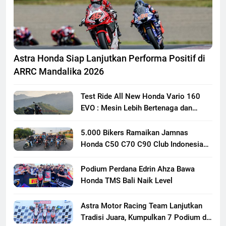
Astra Honda Siap Lanjutkan Performa Positif di
ARRC Mandalika 2026
Test Ride All New Honda Vario 160
EVO : Mesin Lebih Bertenaga dan
Responsif
5.000 Bikers Ramaikan Jamnas
Honda C50 C70 C90 Club Indonesia
XXIII di Mojokerto, Perkuat
Persaudaraan Pecinta Motor Klasik
Podium Perdana Edrin Ahza Bawa
Honda
Honda TMS Bali Naik Level
Astra Motor Racing Team Lanjutkan