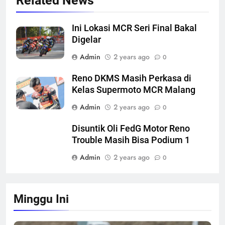
Related News
Ini Lokasi MCR Seri Final Bakal
Digelar
Admin
2 years ago
0
Reno DKMS Masih Perkasa di
Kelas Supermoto MCR Malang
Admin
2 years ago
0
Disuntik Oli FedG Motor Reno
Trouble Masih Bisa Podium 1
Admin
2 years ago
0
Minggu Ini