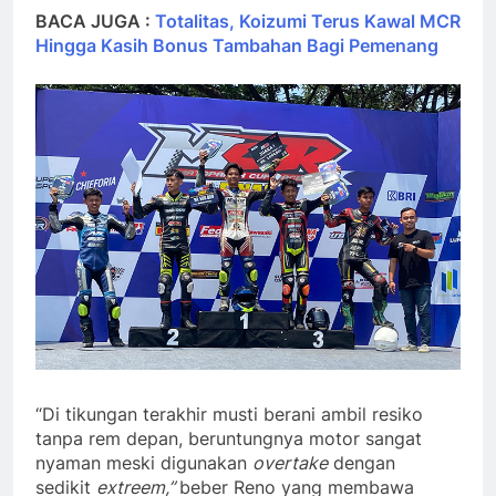
BACA JUGA :
Totalitas, Koizumi Terus Kawal MCR
Hingga Kasih Bonus Tambahan Bagi Pemenang
“Di tikungan terakhir musti berani ambil resiko
tanpa rem depan, beruntungnya motor sangat
nyaman meski digunakan
overtake
dengan
sedikit
extreem,”
beber Reno yang membawa