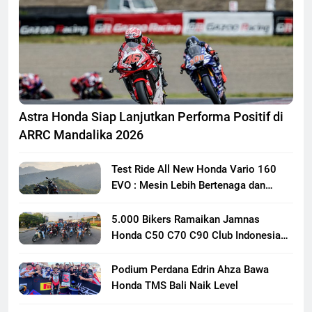
Astra Honda Siap Lanjutkan Performa Positif di
ARRC Mandalika 2026
Test Ride All New Honda Vario 160
EVO : Mesin Lebih Bertenaga dan
Responsif
5.000 Bikers Ramaikan Jamnas
Honda C50 C70 C90 Club Indonesia
XXIII di Mojokerto, Perkuat
Persaudaraan Pecinta Motor Klasik
Podium Perdana Edrin Ahza Bawa
Honda
Honda TMS Bali Naik Level