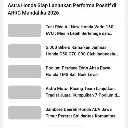
Astra Honda Siap Lanjutkan Performa Positif di
ARRC Mandalika 2026
Test Ride All New Honda Vario 160
EVO : Mesin Lebih Bertenaga dan
Responsif
5.000 Bikers Ramaikan Jamnas
Honda C50 C70 C90 Club Indonesia
XXIII di Mojokerto, Perkuat
Persaudaraan Pecinta Motor Klasik
Podium Perdana Edrin Ahza Bawa
Honda
Honda TMS Bali Naik Level
Astra Motor Racing Team Lanjutkan
Tradisi Juara, Kumpulkan 7 Podium di
Mandalika Racing Series Putaran ke 3
Jambore Daerah Honda ADV Jawa
Timur Pererat Solidaritas Komunitas
Lewat Riding, Edukasi, dan Aksi Sosial