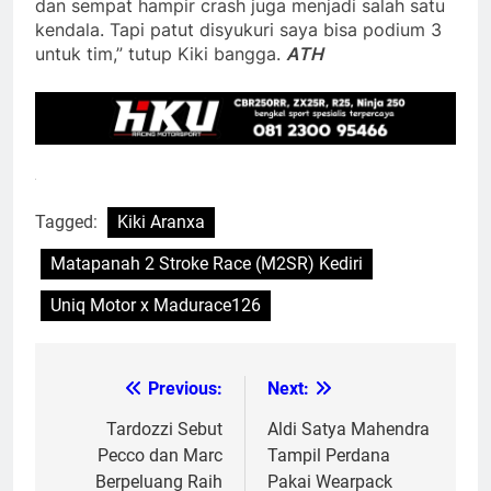
dan sempat hampir crash juga menjadi salah satu
kendala. Tapi patut disyukuri saya bisa podium 3
untuk tim,” tutup Kiki bangga.
ATH
Tagged:
Kiki Aranxa
Matapanah 2 Stroke Race (M2SR) Kediri
Uniq Motor x Madurace126
Previous:
Next:
Post
navigation
Tardozzi Sebut
Aldi Satya Mahendra
Pecco dan Marc
Tampil Perdana
Berpeluang Raih
Pakai Wearpack