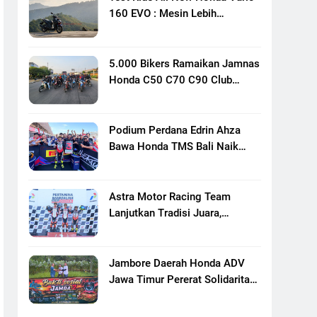
160 EVO : Mesin Lebih
Bertenaga Dan Responsif
5.000 Bikers Ramaikan Jamnas
Honda C50 C70 C90 Club
Indonesia XXIII Di Mojokerto,
Perkuat Persaudaraan Pecinta
Motor Klasik Honda
Podium Perdana Edrin Ahza
Bawa Honda TMS Bali Naik
Level
Astra Motor Racing Team
Lanjutkan Tradisi Juara,
Kumpulkan 7 Podium Di
Mandalika Racing Series
Putaran Ke 3
Jambore Daerah Honda ADV
Jawa Timur Pererat Solidaritas
Komunitas Lewat Riding,
Edukasi, Dan Aksi Sosial Di