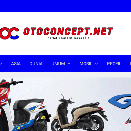
oncept
donesia
ASIA
DUNIA
UMUM
MOBIL
PROFIL