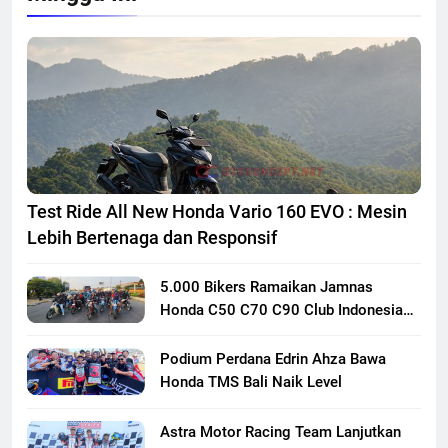
Test Ride All New Honda Vario 160 EVO : Mesin
Lebih Bertenaga dan Responsif
5.000 Bikers Ramaikan Jamnas
Honda C50 C70 C90 Club Indonesia
XXIII di Mojokerto, Perkuat
Persaudaraan Pecinta Motor Klasik
Podium Perdana Edrin Ahza Bawa
Honda
Honda TMS Bali Naik Level
Astra Motor Racing Team Lanjutkan