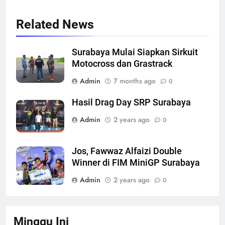
Related News
Surabaya Mulai Siapkan Sirkuit
Motocross dan Grastrack
Admin
7 months ago
0
Hasil Drag Day SRP Surabaya
Admin
2 years ago
0
Jos, Fawwaz Alfaizi Double
Winner di FIM MiniGP Surabaya
Admin
2 years ago
0
Minggu Ini