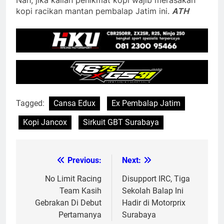
kopi racikan mantan pembalap Jatim ini.
ATH
Tagged:
Cansa Edux
Ex Pembalap Jatim
Kopi Jancox
Sirkuit GBT Surabaya
Previous:
Next:
Post
navigation
No Limit Racing
Disupport IRC, Tiga
Team Kasih
Sekolah Balap Ini
Gebrakan Di Debut
Hadir di Motorprix
Pertamanya
Surabaya