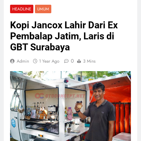
HEADLINE
UMUM
Kopi Jancox Lahir Dari Ex
Pembalap Jatim, Laris di
GBT Surabaya
0
Admin
1 Year Ago
3 Mins