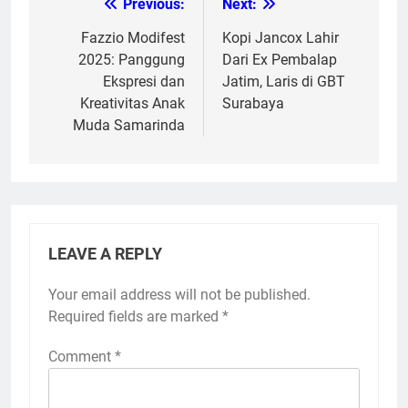
Previous:
Next:
Post
navigation
Fazzio Modifest
Kopi Jancox Lahir
2025: Panggung
Dari Ex Pembalap
Ekspresi dan
Jatim, Laris di GBT
Kreativitas Anak
Surabaya
Muda Samarinda
LEAVE A REPLY
Your email address will not be published.
Required fields are marked
*
Comment
*