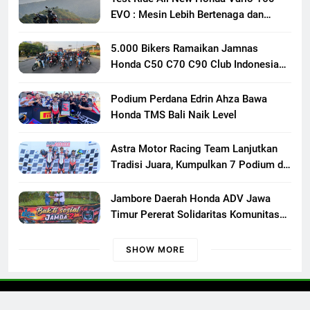
EVO : Mesin Lebih Bertenaga dan
Responsif
5.000 Bikers Ramaikan Jamnas
Honda C50 C70 C90 Club Indonesia
XXIII di Mojokerto, Perkuat
Persaudaraan Pecinta Motor Klasik
Podium Perdana Edrin Ahza Bawa
Honda
Honda TMS Bali Naik Level
Astra Motor Racing Team Lanjutkan
Tradisi Juara, Kumpulkan 7 Podium di
Mandalika Racing Series Putaran ke 3
Jambore Daerah Honda ADV Jawa
Timur Pererat Solidaritas Komunitas
Lewat Riding, Edukasi, dan Aksi Sosial
di Banyuwangi
SHOW MORE
Otoconcept © 2023 All Rights Reserved.