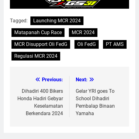
Tagged:
Launching MCR 2024
Matapanah Cup Race
MCR 2024
MCR Disupport Oli FedG
Oli FedG
PT AMS
Regulasi MCR 2024
Previous:
Next:
Post
navigation
Dihadiri 400 Bikers
Gelar YRI goes To
Honda Hadiri Gebyar
School Dihadiri
Keselamatan
Pembalap Binaan
Berkendara 2024
Yamaha