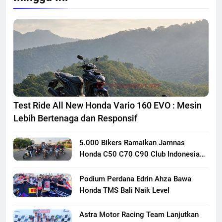
Test Ride All New Honda Vario 160 EVO : Mesin
Lebih Bertenaga dan Responsif
5.000 Bikers Ramaikan Jamnas
Honda C50 C70 C90 Club Indonesia
XXIII di Mojokerto, Perkuat
Persaudaraan Pecinta Motor Klasik
Podium Perdana Edrin Ahza Bawa
Honda
Honda TMS Bali Naik Level
Astra Motor Racing Team Lanjutkan