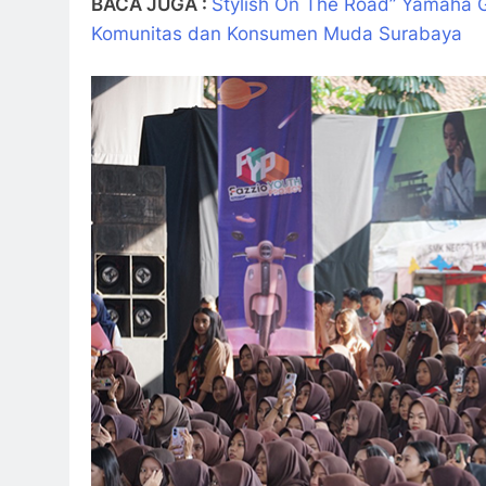
BACA JUGA :
Stylish On The Road” Yamaha 
Komunitas dan Konsumen Muda Surabaya