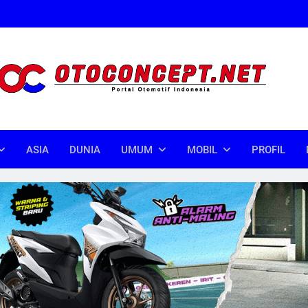
oncept
donesia
ASIA
DUNIA
UMUM
MOBIL
PROFIL