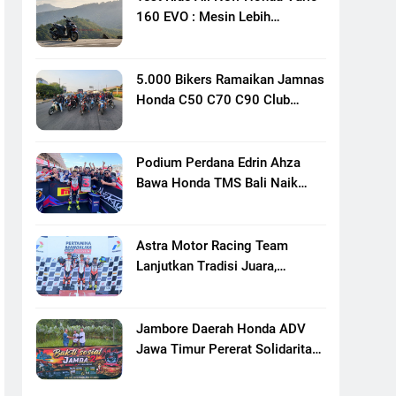
160 EVO : Mesin Lebih
Bertenaga Dan Responsif
5.000 Bikers Ramaikan Jamnas
Honda C50 C70 C90 Club
Indonesia XXIII Di Mojokerto,
Perkuat Persaudaraan Pecinta
Motor Klasik Honda
Podium Perdana Edrin Ahza
Bawa Honda TMS Bali Naik
Level
Astra Motor Racing Team
Lanjutkan Tradisi Juara,
Kumpulkan 7 Podium Di
Mandalika Racing Series
Putaran Ke 3
Jambore Daerah Honda ADV
Jawa Timur Pererat Solidaritas
Komunitas Lewat Riding,
Edukasi, Dan Aksi Sosial Di