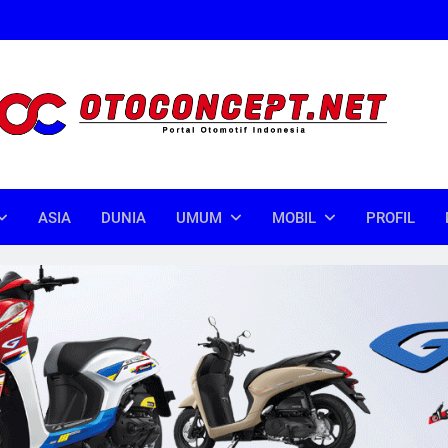
oncept
donesia
ASIA
DUNIA
UMUM
MOBIL
PROFIL