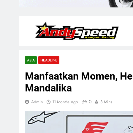
ASIA
HEADLINE
Manfaatkan Momen, He
Mandalika
0
Admin
11 Months Ago
3 Mins