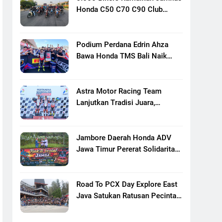
Honda C50 C70 C90 Club
Indonesia XXIII Di Mojokerto,
Perkuat Persaudaraan Pecinta
Motor Klasik Honda
Podium Perdana Edrin Ahza
Bawa Honda TMS Bali Naik
Level
Astra Motor Racing Team
Lanjutkan Tradisi Juara,
Kumpulkan 7 Podium Di
Mandalika Racing Series
Putaran Ke 3
Jambore Daerah Honda ADV
Jawa Timur Pererat Solidaritas
Komunitas Lewat Riding,
Edukasi, Dan Aksi Sosial Di
Banyuwangi
Road To PCX Day Explore East
Java Satukan Ratusan Pecinta
Honda PCX Menuju Bromo