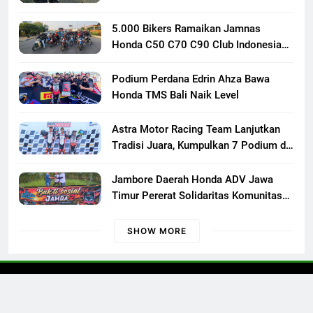
Responsif
5.000 Bikers Ramaikan Jamnas
Honda C50 C70 C90 Club Indonesia
XXIII di Mojokerto, Perkuat
Persaudaraan Pecinta Motor Klasik
Podium Perdana Edrin Ahza Bawa
Honda
Honda TMS Bali Naik Level
Astra Motor Racing Team Lanjutkan
Tradisi Juara, Kumpulkan 7 Podium di
Mandalika Racing Series Putaran ke 3
Jambore Daerah Honda ADV Jawa
Timur Pererat Solidaritas Komunitas
Lewat Riding, Edukasi, dan Aksi Sosial
di Banyuwangi
SHOW MORE
Otoconcept © 2023 All Rights Reserved.
Kontak Kami
Redaksi
Pedoman Media Siber
Disclaimer